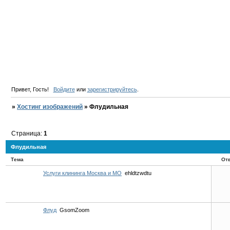
Привет, Гость!
Войдите
или
зарегистрируйтесь
.
»
Хостинг изображений
»
Флудильная
Страница:
1
Флудильная
Тема
От
Услуги клининга Москва и МО
ehldtzwdtu
Флуд
GsomZoom