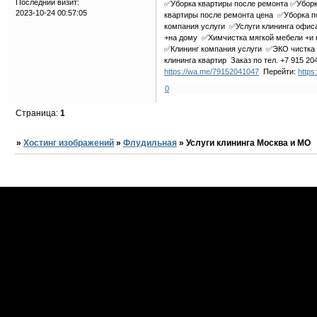
Последний визит:
✅Уборка квартиры после ремонта ✅Убор
2023-10-24 00:57:05
квартиры после ремонта цена ✅Уборка 
компания услуги ✅Услуги клининга офи
+на дому ✅Химчистка мягкой мебели +и
✅Клининг компания услуги ✅ЭКО чистка 
клининга квартир Заказ по тел. +7 915 2
https://wa.me/79152041047
Перейти:
https
0
Страница:
1
»
Хостинг изображений
»
Флудильная
»
Услуги клининга Москва и МО