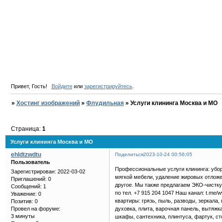
Привет, Гость!
Войдите
или
зарегистрируйтесь
.
»
Хостинг изображений
»
Флудильная
»
Услуги клининга Москва и МО
Страница:
1
Услуги клининга Москва и МО
ehldtzwdtu
Поделиться
2023-10-24 00:56:05
Пользователь
Профессиональные услуги клининга: убор
Зарегистрирован
: 2022-03-02
мягкой мебели, удаление жировых отложе
Приглашений:
0
другое. Мы также предлагаем ЭКО-чистку
Сообщений:
1
по тел. +7 915 204 1047 Наш канал: t.me/
Уважение:
0
квартиры: грязь, пыль, разводы, зеркала,
Позитив:
0
духовка, плита, варочная панель, вытяжка
Провел на форуме:
3 минуты
шкафы, сантехника, плинтуса, фартук, сто